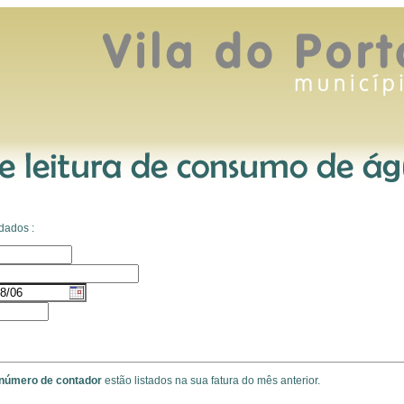
 dados :
número de contador
estão listados na sua fatura do mês anterior.